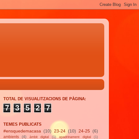
TOTAL DE VISUALITZACIONS DE PÀGINA:
7
3
5
2
7
TEMES PUBLICATS
#ensquedemacasa
(10)
23-24
(10)
24-25
(6)
ambients
(4)
àmbit digital
(1)
apadrinament digital
(1)