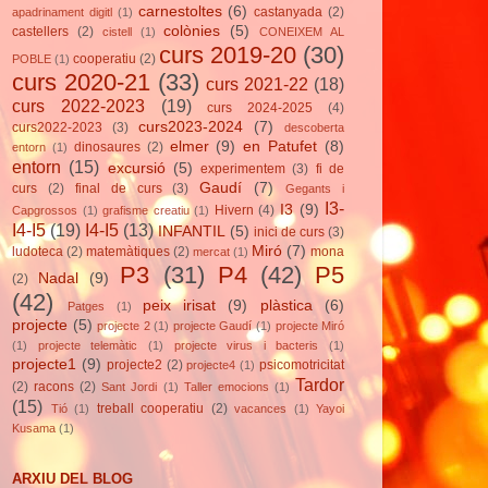
carnestoltes
(6)
castanyada
(2)
apadrinament digitl
(1)
colònies
(5)
castellers
(2)
cistell
(1)
CONEIXEM AL
curs 2019-20
(30)
cooperatiu
(2)
POBLE
(1)
curs 2020-21
(33)
curs 2021-22
(18)
curs 2022-2023
(19)
curs 2024-2025
(4)
curs2023-2024
(7)
curs2022-2023
(3)
descoberta
elmer
(9)
en Patufet
(8)
dinosaures
(2)
entorn
(1)
entorn
(15)
excursió
(5)
experimentem
(3)
fi de
Gaudí
(7)
curs
(2)
final de curs
(3)
Gegants i
I3-
I3
(9)
Hivern
(4)
Capgrossos
(1)
grafisme creatiu
(1)
I4-I5
(19)
I4-I5
(13)
INFANTIL
(5)
inici de curs
(3)
Miró
(7)
ludoteca
(2)
matemàtiques
(2)
mona
mercat
(1)
P3
(31)
P4
(42)
P5
Nadal
(9)
(2)
(42)
peix irisat
(9)
plàstica
(6)
Patges
(1)
projecte
(5)
projecte 2
(1)
projecte Gaudí
(1)
projecte Miró
(1)
projecte telemàtic
(1)
projecte virus i bacteris
(1)
projecte1
(9)
projecte2
(2)
psicomotricitat
projecte4
(1)
Tardor
(2)
racons
(2)
Sant Jordi
(1)
Taller emocions
(1)
(15)
treball cooperatiu
(2)
Tió
(1)
vacances
(1)
Yayoi
Kusama
(1)
ARXIU DEL BLOG