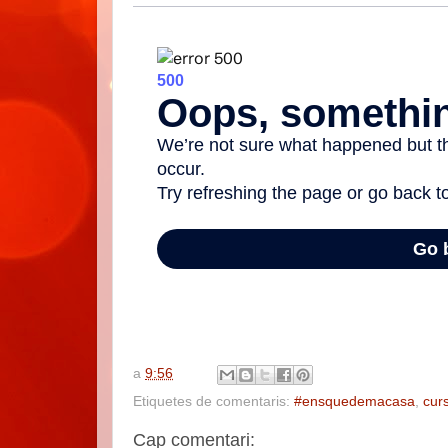
a
9:56
Etiquetes de comentaris:
#ensquedemacasa
,
cur
Cap comentari: