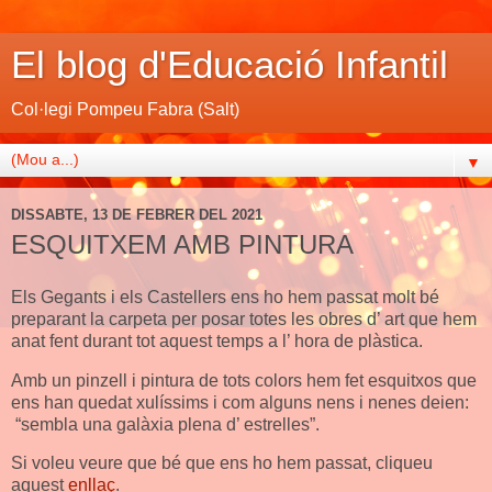
El blog d'Educació Infantil
Col·legi Pompeu Fabra (Salt)
▼
DISSABTE, 13 DE FEBRER DEL 2021
ESQUITXEM AMB PINTURA
Els Gegants i els Castellers ens ho hem passat molt bé
preparant la carpeta per posar totes les obres d’ art que hem
anat fent durant tot aquest temps a l’ hora de plàstica.
Amb un pinzell i pintura de tots colors hem fet esquitxos que
ens han quedat xulíssims i com alguns nens i nenes deien:
“sembla una galàxia plena d’ estrelles”.
Si voleu veure que bé que ens ho hem passat, cliqueu
aquest
enllaç
.