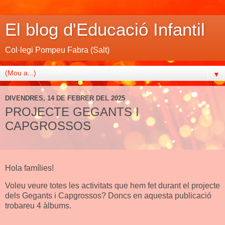
El blog d'Educació Infantil
Col·legi Pompeu Fabra (Salt)
▼
DIVENDRES, 14 DE FEBRER DEL 2025
PROJECTE GEGANTS I
CAPGROSSOS
Hola famílies!
Voleu veure totes les activitats que hem fet durant el projecte
dels Gegants i Capgrossos? Doncs en aquesta publicació
trobareu 4 àlbums.